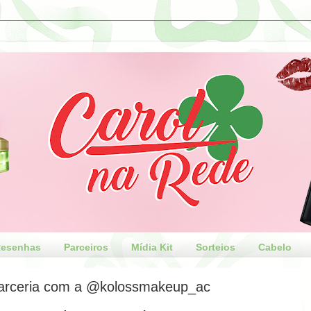
esenhas
Parceiros
Mídia Kit
Sorteios
Cabelo
parceria com a @kolossmakeup_ac