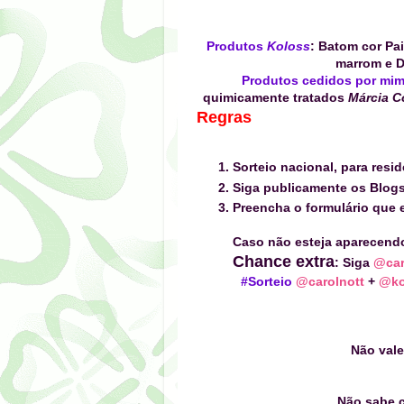
Produtos
Koloss
: Batom cor Pa
marrom e D
Produtos cedidos por mi
quimicamente tratados
Márcia C
Regras
Sorteio nacional, para resid
Siga publicamente os Blog
Preencha o formulário que e
Caso não esteja aparecend
Chance extra
: Siga
@car
#Sorteio
@carolnott
+
@ko
Não vale
Não sabe c