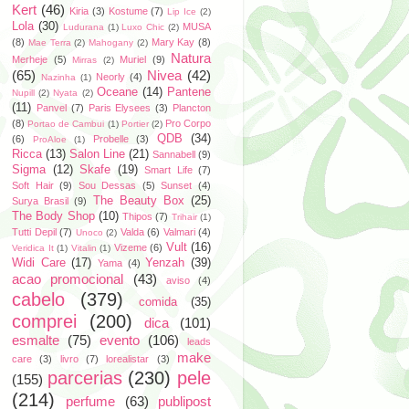
Kert
(46)
Kiria
(3)
Kostume
(7)
Lip Ice
(2)
Lola
(30)
MUSA
Ludurana
(1)
Luxo Chic
(2)
(8)
Mary Kay
(8)
Mae Terra
(2)
Mahogany
(2)
Natura
Merheje
(5)
Muriel
(9)
Mirras
(2)
(65)
Nivea
(42)
Neorly
(4)
Nazinha
(1)
Oceane
(14)
Pantene
Nupill
(2)
Nyata
(2)
(11)
Panvel
(7)
Paris Elysees
(3)
Plancton
(8)
Pro Corpo
Portao de Cambui
(1)
Portier
(2)
QDB
(34)
(6)
Probelle
(3)
ProAloe
(1)
Ricca
(13)
Salon Line
(21)
Sannabell
(9)
Sigma
(12)
Skafe
(19)
Smart Life
(7)
Soft Hair
(9)
Sou Dessas
(5)
Sunset
(4)
The Beauty Box
(25)
Surya Brasil
(9)
The Body Shop
(10)
Thipos
(7)
Trihair
(1)
Tutti Depil
(7)
Valda
(6)
Valmari
(4)
Unoco
(2)
Vult
(16)
Vizeme
(6)
Veridica It
(1)
Vitalin
(1)
Widi Care
(17)
Yenzah
(39)
Yama
(4)
acao promocional
(43)
aviso
(4)
cabelo
(379)
comida
(35)
comprei
(200)
dica
(101)
esmalte
(75)
evento
(106)
leads
make
care
(3)
livro
(7)
lorealistar
(3)
parcerias
(230)
pele
(155)
(214)
perfume
(63)
publipost