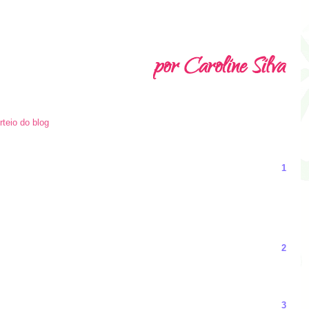
rteio do blog
1
2
3