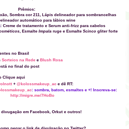
Prêmios:
ixão, Sombra cor 211, Lápis delineador para sombrancelhas
elineador automático para lábios wine
m
: Creme de tratamento e Serum anti-frizz para cabelos
osméticos
, Esmalte
Impala
ruge e Esmalte
5cinco
gliter forte
entes no Brasil
s
Sorteios na Rede
e
Blush Rosa
stá no final do post
o
Clique aqui
olnott
+
@kolossmakeup_ac
e dê RT:
lossmakeup_ac
: sombra, batom, esmaltes e +! Inscreva-se:
http://migre.me/7HoBo
 divugação em Facebook, Orkut e outros!
omo pegar o link de divulgação no Twitter?