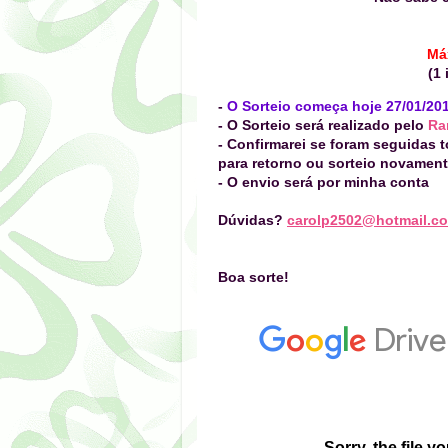
Máx
(1 
-
O Sorteio começa hoje 27/01/201
- O Sorteio será realizado
pelo
Ra
- Confirmarei se foram seguidas 
para retorno ou sorteio novament
- O envio será por minha conta
Dúvidas?
carolp2502@hotmail.c
Boa sorte!