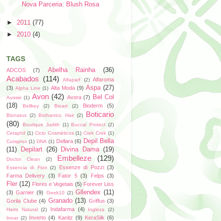
Nova Parceria: Blush Rosa
►
2011
(77)
►
2010
(4)
TAGS
Abelha Rainha
(36)
ADCOS
(7)
Acabados
(114)
Alfaroma
Alfaparf
(2)
Aspa
(27)
(3)
Alta Moda
(9)
Alpha Line
(1)
Avon
(42)
Bel Col
Avora
(7)
Aussie
(1)
(18)
Bioderm
(5)
Bellkey
(2)
Bioart
(2)
Boticario
Bionatus
(2)
Bothanico Hair
(2)
(80)
Boutique Judith
(1)
Buccal Protect
(2)
Cetaphil
(1)
Ciclo Cosméticos
(1)
Crek Crek
(1)
Depil Bella
Dellara
(6)
Curaprox
(1)
DNA
(1)
(11)
Depilart
(26)
Divina Dama
(19)
Embelleze
(129)
Doctor Clean
(2)
Essenze di Pozzi
(3)
Essencia di Fiori
(2)
Farma Delivery
(3)
Fator 5
(3)
Felps
(3)
Fler
(12)
Flores e Vegetais
(5)
Forever Liss
Gllendex
(11)
(3)
Garnier
(9)
Geek10
(2)
Granado
(13)
Gorila Clube
(4)
Griffus
(3)
Indafarma
(4)
Harts Natural
(2)
Ingleza
(2)
Inverto
(4)
Kanitz
(9)
KeraSilk
(6)
Inoar
(2)