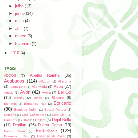
►
julho
(13)
►
junho
(14)
►
maio
(4)
►
abril
(7)
►
março
(3)
►
fevereiro
(1)
►
2010
(4)
TAGS
Abelha Rainha
(36)
ADCOS
(7)
Acabados
(114)
Alfaroma
Alfaparf
(2)
Aspa
(27)
(3)
Alta Moda
(9)
Alpha Line
(1)
Avon
(42)
Bel Col
Avora
(7)
Aussie
(1)
(18)
Bioderm
(5)
Bellkey
(2)
Bioart
(2)
Boticario
Bionatus
(2)
Bothanico Hair
(2)
(80)
Boutique Judith
(1)
Buccal Protect
(2)
Cetaphil
(1)
Ciclo Cosméticos
(1)
Crek Crek
(1)
Depil Bella
Dellara
(6)
Curaprox
(1)
DNA
(1)
(11)
Depilart
(26)
Divina Dama
(19)
Embelleze
(129)
Doctor Clean
(2)
Essenze di Pozzi
(3)
Essencia di Fiori
(2)