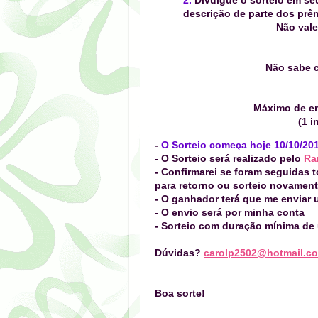
descrição
de parte dos prê
Não vale
Não sabe c
Máximo de ent
(1 i
-
O Sorteio começa hoje 10/10/20
- O Sorteio será realizado
pelo
Ra
- Confirmarei se foram seguidas 
para retorno ou sorteio novament
- O ganhador terá que me enviar 
- O envio será por minha conta
- Sorteio com duração mínima de
Dúvidas?
carolp2502@hotmail.c
Boa sorte!