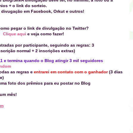
mio
s + o link do sorteio
.
 divugação em Facebook, Orkut e outros!
omo pegar o link de divulgação no Twitter?
Clique aqui
e veja como fazer!
radas por participante, seguindo as regras: 3
nscrição normal + 2 inscrições extras)
11 e termina quando
o Blog atingir 3 mil seguidores
ndom
todas as regras e
entrarei em contato com o ganhador
(3 dias
e)
uma foto dos prêmios para eu postar no Blog
 um mês!
om