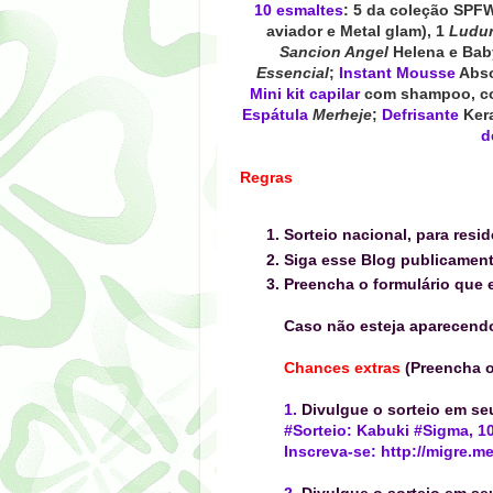
10 esmaltes
: 5 da coleção
SPF
aviador e Metal glam), 1
Ludu
Sancion Angel
Helena e Ba
Essencial
;
Instant Mousse
Abso
Mini kit capilar
com shampoo, co
Espátula
Merheje
;
Defrisante
Ker
d
Regras
Sorteio nacional, para resid
Siga esse Blog publicamen
Preencha o formulário que e
Caso não esteja aparecend
Chances extras
(Preencha o
1.
Divulgue o sorteio em s
#Sorteio: Kabuki #Sigma, 10
Inscreva-se: http://migre.
2.
Divulgue o sorteio em s