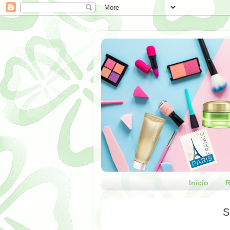
Início
R
S