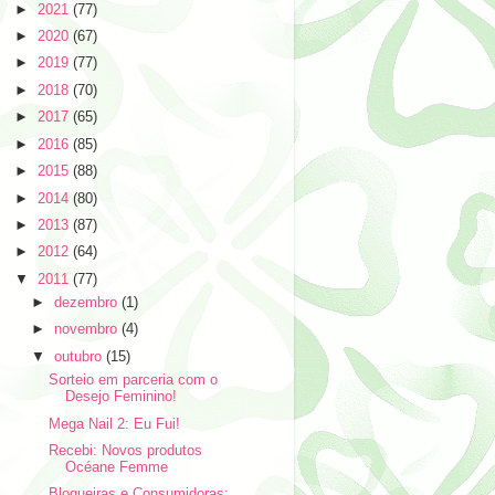
►
2021
(77)
►
2020
(67)
►
2019
(77)
►
2018
(70)
►
2017
(65)
►
2016
(85)
►
2015
(88)
►
2014
(80)
►
2013
(87)
►
2012
(64)
▼
2011
(77)
►
dezembro
(1)
►
novembro
(4)
▼
outubro
(15)
Sorteio em parceria com o
Desejo Feminino!
Mega Nail 2: Eu Fui!
Recebi: Novos produtos
Océane Femme
Blogueiras e Consumidoras: