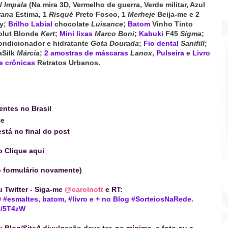
W
Impala
(Na mira 3D, Vermelho de guerra, Verde militar, Azul
rana
Estima, 1
Risqué
Preto Fosco, 1
Merheje
Beija-me e 2
by;
Brilho Labial
chocolate
Luisance
;
Batom
Vinho Tinto
lut Blonde
Kert
;
Mini lixas
Marco Boni
;
Kabuki
F45
Sigma
;
ndicionador e hidratante
Gota Dourada
;
Fio dental
Sanifill
;
aSilk
Márcia
;
2 amostras de máscaras
Lanox
,
Pulseira
e
Livro
e crônicas
Retratos Urbanos.
entes no Brasil
te
stá no final do post
o
Clique aqui
 formulário novamente)
eu
Twitter
- Siga-me
@carolnott
e RT:
 #esmaltes, batom, #livro e + no Blog #SorteiosNaRede.
me/5T4zW
eu
Blog/Site
A divulgação deve ter, no mínimo, a foto ou a