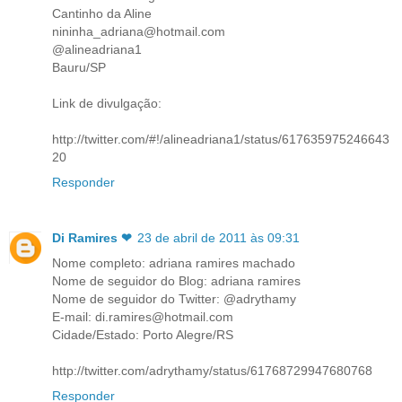
Cantinho da Aline
nininha_adriana@hotmail.com
@alineadriana1
Bauru/SP
Link de divulgação:
http://twitter.com/#!/alineadriana1/status/617635975246643
20
Responder
Di Ramires ❤
23 de abril de 2011 às 09:31
Nome completo: adriana ramires machado
Nome de seguidor do Blog: adriana ramires
Nome de seguidor do Twitter: @adrythamy
E-mail: di.ramires@hotmail.com
Cidade/Estado: Porto Alegre/RS
http://twitter.com/adrythamy/status/61768729947680768
Responder