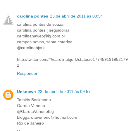
carolina pontes
23 de abril de 2011 às 09:54
carolina pontes de souza
carolina pontes ( seguidora)
carolinanaweb@ig.com.br
campos novos, santa catarina
@carolinabjork
http://twitter.com/#!/carolinabjork/status/6177459191952179
2
Responder
Unknown
23 de abril de 2011 às 09:57
Tamiris Bockmann
Garota Veneno
@GarotaVenenoBlg
bloggarotaveneno@hotmail.com
Rio de Janeiro