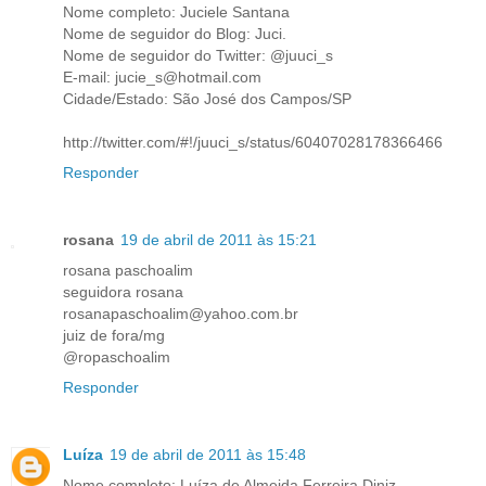
Nome completo: Juciele Santana
Nome de seguidor do Blog: Juci.
Nome de seguidor do Twitter: @juuci_s
E-mail: jucie_s@hotmail.com
Cidade/Estado: São José dos Campos/SP
http://twitter.com/#!/juuci_s/status/60407028178366466
Responder
rosana
19 de abril de 2011 às 15:21
rosana paschoalim
seguidora rosana
rosanapaschoalim@yahoo.com.br
juiz de fora/mg
@ropaschoalim
Responder
Luíza
19 de abril de 2011 às 15:48
Nome completo: Luíza de Almeida Ferreira Diniz